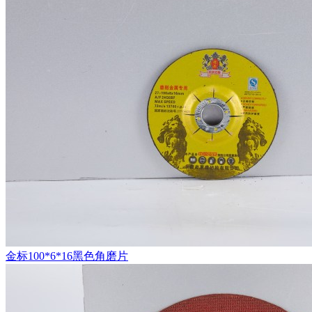
金标100*6*16黑色角磨片