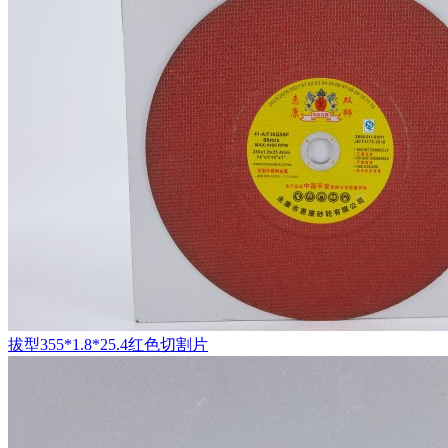
拔型355*1.8*25.4红色切割片