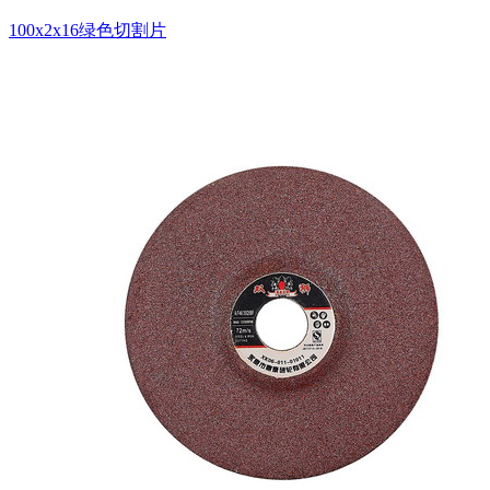
100x2x16绿色切割片