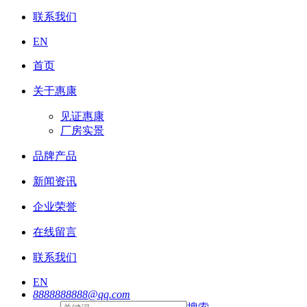
联系我们
EN
首页
关于惠康
见证惠康
厂房实景
品牌产品
新闻资讯
企业荣誉
在线留言
联系我们
EN
8888888888@qq.com