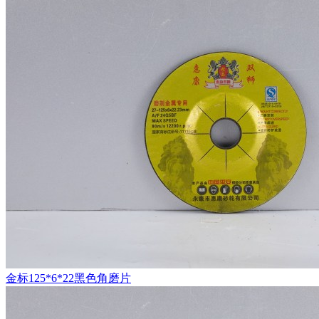
金标125*6*22黑色角磨片